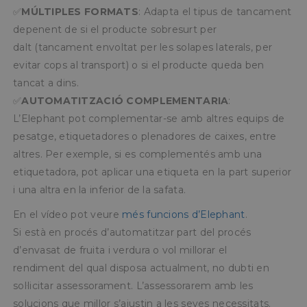
✅
MÚLTIPLES FORMATS
: Adapta el tipus de tancament
depenent de si el producte sobresurt per
dalt (tancament envoltat per les solapes laterals, per
evitar cops al transport) o si el producte queda ben
tancat a dins.
✅
AUTOMATITZACIÓ COMPLEMENTARIA
:
L’Elephant pot complementar-se amb altres equips de
pesatge, etiquetadores o plenadores de caixes, entre
altres. Per exemple, si es complementés amb una
etiquetadora, pot aplicar una etiqueta en la part superior
i una altra en la inferior de la safata.
En el vídeo pot veure
més funcions d’Elephant
.
Si està en procés d’automatitzar part del procés
d’envasat de fruita i verdura o vol millorar el
rendiment del qual disposa actualment, no dubti en
sol·licitar assessorament. L’assessorarem amb les
solucions que millor s’ajustin a les seves necessitats.