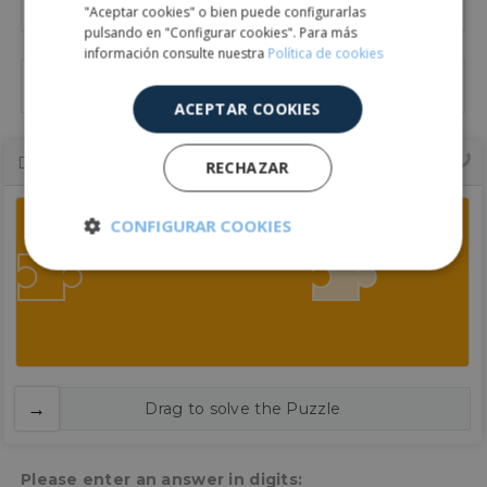
"Aceptar cookies" o bien puede configurarlas
pulsando en "Configurar cookies". Para más
información consulte nuestra
Política de cookies
ACEPTAR COOKIES
Drag To Verify
RECHAZAR
CONFIGURAR COOKIES
Cookies
Cookies de
estrictamente
rendimiento
necesarias
Cookies de
Cookies de
Drag to solve the Puzzle
preferencias
funcionalidad
Please enter an answer in digits: