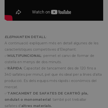
ELEPHANT
EN DETALL
:
A continuació expliquem més en detall algunes de les
característiques competitives d’Elephant:
✅
MULTIFUNCIONAL
: permet el canvi de formar de
cistella en menys de dos minuts.
✅
RÀPIDA
: Capacitat de tancament des de 120 fins a
340 safates per minut, pel que és ideal per a línies d’alta
producció. Es dels equips més ràpids i econòmics del
mercat.
✅
TANCAMENT DE SAFATES DE CARTRÓ
pla,
ondulat o monomaterial
: també pot treballar
safates d’
altres materials.