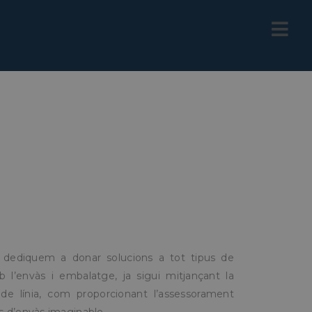
dediquem a donar solucions a tot tipus de
 l’envàs i embalatge, ja sigui mitjançant la
al de línia, com proporcionant l’assessorament