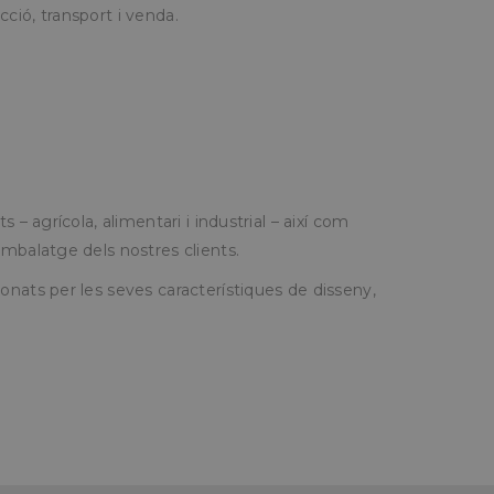
ció, transport i venda.
l
ágina de entrada
 agrícola, alimentari i industrial – així com
mbalatge dels nostres clients.
ats per les seves característiques de disseny,
ipción
e la primera visita
ina de referencia y
s campañas de
n sobre la primera
es como la fuente
, el motor de