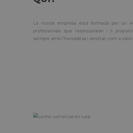
Las cookies estricta
la gestión de cuenta
La nostra empresa està formada per un e
Nombre
professionals que l’assessoraran i li proporc
sempre amb l’honradesa i serietat com a valor
CookieScriptConse
PHPSESSID
oct8ne-status
oct8ne-visitor
oct8ne-room
oct8ne-coviewer