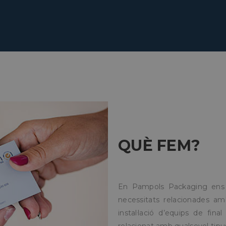
QUÈ FEM?
En Pampols Packaging ens 
necessitats relacionades amb
instal·lació d’equips de fin