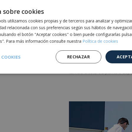
 sobre cookies
ls utilizamos cookies propias y de terceros para analizar y optimiza
ON?
idad relacionada con sus preferencias según sus hábitos de navegaci
pulsando el botón "Aceptar cookies" o bien puede configurarlas puls
es". Para más información consulte nuestra
Política de cookies
Actualment disposem d’unes
 COOKIES
RECHAZAR
ACEPT
magatzems, situats a Lleid
distribució ben establerta a 
també a tots els punts d’Espa
Cookies de
Cookies de
Cookies de
e
rendimiento
preferencias
funcionalidad
es estrictamente necesarias
Cookies de rendimiento
Cookies de prefer