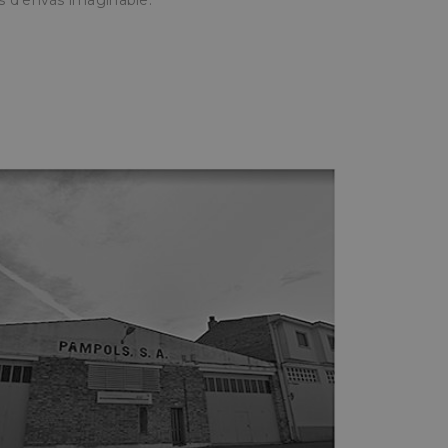
s d’envàs imaginable.