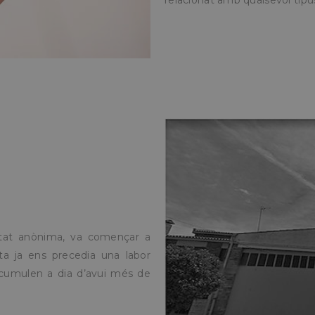
relacionat amb qualsevol tipu
etat anònima, va començar a
ta ja ens precedia una labor
 acumulen a dia d’avui més de