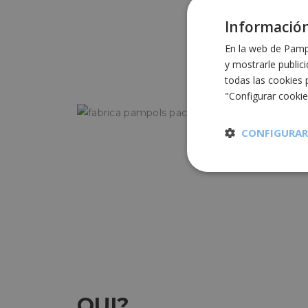
Información
En la web de Pampo
y mostrarle public
todas las cookies 
"Configurar cooki
CONFIGURAR
Cookies
estrictament
necesarias
Cooki
QUI?