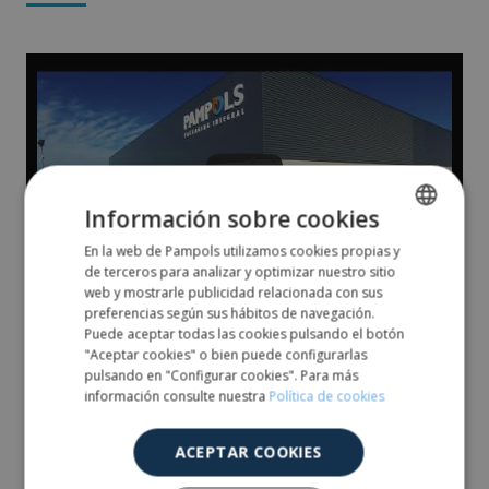
Información sobre cookies
En la web de Pampols utilizamos cookies propias y
SPANISH
de terceros para analizar y optimizar nuestro sitio
ENGLISH
web y mostrarle publicidad relacionada con sus
preferencias según sus hábitos de navegación.
Puede aceptar todas las cookies pulsando el botón
PAMPOLS vu du ciel
"Aceptar cookies" o bien puede configurarlas
pulsando en "Configurar cookies". Para más
información consulte nuestra
Política de cookies
ACEPTAR COOKIES