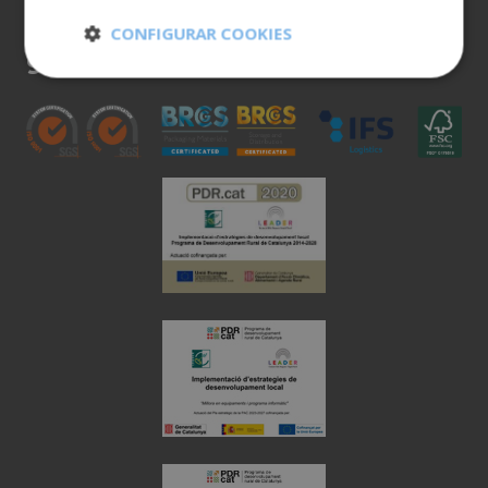
900 401 777
CONFIGURAR COOKIES
973 190 161
Cookies
Cookies de
estrictamente
rendimiento
necesarias
Cookies de
Cookies de
preferencias
funcionalidad
Cookies no clasificadas
Cookies estrictamente necesarias
Cookies de rendimiento