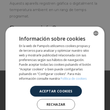
Aquests aparells registren gràfica o digitalment la
temperatura ambient en un rang de temps
programat.
Per a qui és?
Información sobre cookies
Per a empreses de logística i distribuïdors de fruita.
En la web de Pampols utilizamos cookies propias y
SPANISH
de terceros para analizar y optimizar nuestro sitio
Share
ENGLISH
web y mostrarle publicidad relacionada con sus
preferencias según sus hábitos de navegación.
Puede aceptar todas las cookies pulsando el botón
"Aceptar cookies" o bien puede configurarlas
pulsando en "Configurar cookies". Para más
Sobre nosaltres
información consulte nuestra
Política de cookies
Els nostres productes
ACEPTAR COOKIES
Més informació
RECHAZAR
ATENCIÓ AL CLIENT