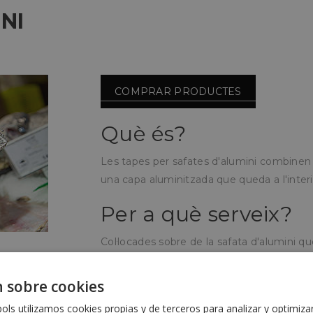
NI
COMPRAR PRODUCTES
Què és?
Les tapes per safates d'alumini combinen 
una capa aluminitzada que queda a l'inter
Per a què serveix?
Col·locades sobre de la safata d'alumini q
safata, podent conservar així la temperat
 sobre cookies
Com s'utilitza?
ls utilizamos cookies propias y de terceros para analizar y optimiza