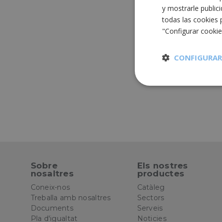
y mostrarle public
todas las cookies 
"Configurar cooki
CONFIGURAR
Cookies
estrictament
necesarias
Sobre
Els nostres
nosaltres
productes
Cooki
Coneix-nos
Catàleg
Treballa amb nosaltres
Sectors
Las cookies estricta
Documents
Serveis
la gestión de cuenta
Pla d'igualtat
Noticies