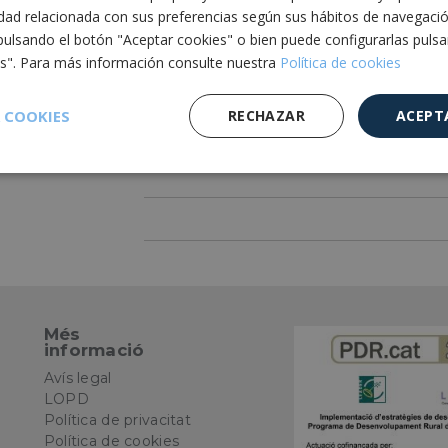
Encaix la tapa en l'esquerda superior de la 
idad relacionada con sus preferencias según sus hábitos de navegaci
pulsando el botón "Aceptar cookies" o bien puede configurarlas puls
safata cap a la tapa.
es". Para más información consulte nuestra
Política de cookies
Per a qui és?
 COOKIES
RECHAZAR
ACEPT
Molt utilitzades en el sector de menjars 
nivell domèstic per cuinar i conservar alim
Cookies de
Cookies de
Cookies de
e
rendimiento
preferencias
funcionalidad
Més
informació
es estrictamente necesarias
Cookies de rendimiento
Cookies de prefer
Cookies de funcionalidad
Cookies no clasificadas
Avís legal
LOPD
mente necesarias permiten la funcionalidad principal del sitio web, como el inicio d
Política de privacitat
s. El sitio web no se puede utilizar correctamente sin las cookies estrictamente nece
Política de cookies