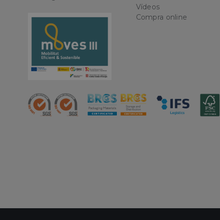
Vídeos
Nombre
Compra online
CookieScriptConse
PHPSESSID
oct8ne-status
oct8ne-visitor
oct8ne-room
oct8ne-coviewer
oct8ne-connection
oct8ne-session-
summary