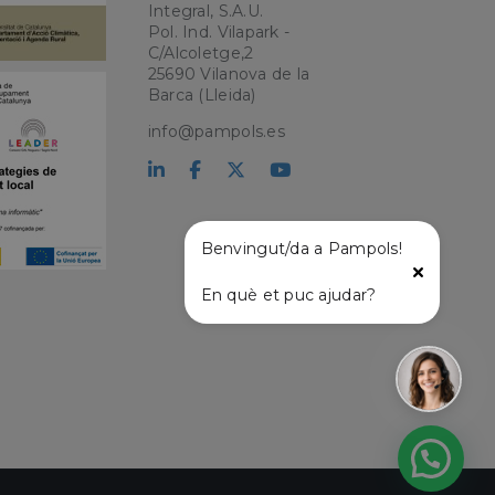
Integral, S.A.U.
Pol. Ind. Vilapark -
C/Alcoletge,2
kie para recordar
25690 Vilanova de la
 de los visitantes.
okie-Script.com
Barca (Lleida)
info@pampols.es
el lenguaje PHP.
que se utiliza para
o. Normalmente es
 se usa puede ser
s mantener un
tre páginas.
Benvingut/da a Pampols!
En què et puc ajudar?
l