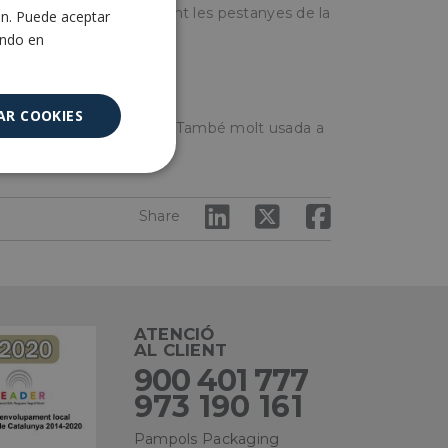
safata, luega fíjela doblant les pestanyes de la
ón. Puede aceptar
ENGLISH
ando en
AR COOKIES
preparats o per emportar.
També molt usada a
ents.
Cookies no
clasificadas
Share
ATENCIÓ
AL CLIENT
encias
900 401 777
973 190 161
e sesión de usuario y
sarias.
Pampols Packaging