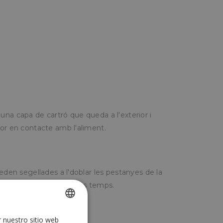
una capa de cartró que queda a l'exterior i
ior en contacte amb l'aliment.
ueden segellades a l'doblar les pestanyes de la
ura de l'aliment molt més temps.
r nuestro sitio web
SPANISH