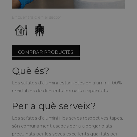
Encuéntralo en el sector:
COMPRAR PRODUCTES
Què és?
Les safates d'alumini estan fetes en alumini 100%
reciclables de diferents formats i capacitats.
Per a què serveix?
Les safates d'alumini i les seves respectives tapes,
són comunament usades per a albergar plats
precuinats per les seves excel·lents qualitats per