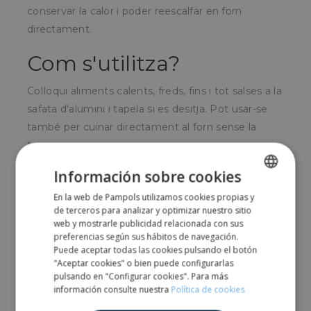
conservar la calor i poder reescalfar en forn
directament.
Com s'utilitza?
Col·loqui aliments calents, freds, fins i tot salses a la
safata d'alumini i tapela si es desitja.
Pot usar-se
també per cuinar directament al forn sense la
tapa.
Per a qui és?
Información sobre cookies
En la web de Pampols utilizamos cookies propias y
SPANISH
Molt utilitzades en el sector de menjars preparats
de terceros para analizar y optimizar nuestro sitio
ENGLISH
web y mostrarle publicidad relacionada con sus
o per emportar.
També molt usada a nivell
preferencias según sus hábitos de navegación.
domèstic per cuinar i conservar aliments.
Puede aceptar todas las cookies pulsando el botón
"Aceptar cookies" o bien puede configurarlas
pulsando en "Configurar cookies". Para más
Share
información consulte nuestra
Política de cookies