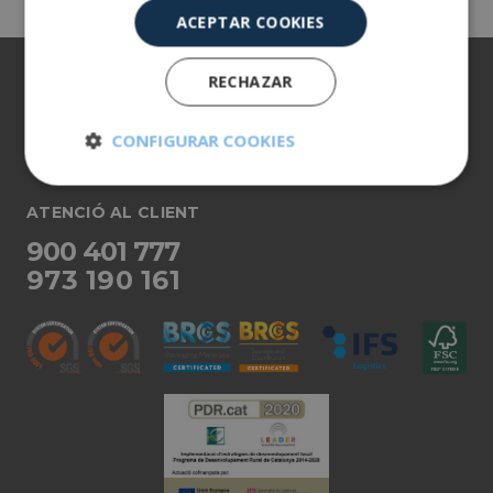
ACEPTAR COOKIES
Sobre nosaltres
RECHAZAR
Els nostres productes
CONFIGURAR COOKIES
Més informació
Cookies
Cookies de
estrictamente
rendimiento
ATENCIÓ AL CLIENT
necesarias
900 401 777
973 190 161
Cookies de
Cookies de
preferencias
funcionalidad
Cookies no clasificadas