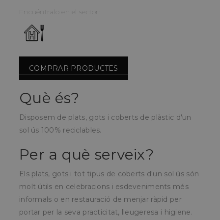
Encuéntralo en el sector:
COMPRAR PRODUCTES
Què és?
Disposem de plats, gots i coberts de plàstic d'un
sol ús 100% reciclables.
Per a què serveix?
Els plats, gots i tot tipus de coberts d'un sol ús són
molt útils en celebracions i esdeveniments més
informals o en restauració de menjar ràpid per
portar per la seva practicitat, lleugeresa i higiene.