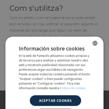
Com s'utilitza?
Tant en plàstic com en paper la seva taula estarà
ben servida i un cop utilitzat el separem segons el
material de reciclatge que sigui i no hem de
preocupar de tornar a fregar i emmagatzemar.
Per a qui és?
Información sobre cookies
En la web de Pampols utilizamos cookies propias y
SPANISH
Per al sector hostaleria i per a ús particular.
de terceros para analizar y optimizar nuestro sitio
ENGLISH
web y mostrarle publicidad relacionada con sus
preferencias según sus hábitos de navegación.
Share
Puede aceptar todas las cookies pulsando el botón
"Aceptar cookies" o bien puede configurarlas
pulsando en "Configurar cookies". Para más
información consulte nuestra
Política de cookies
Sobre nosaltres
ACEPTAR COOKIES
Els nostres productes