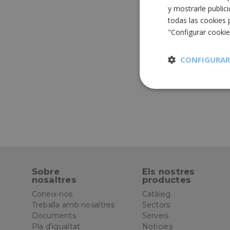
y mostrarle public
todas las cookies 
"Configurar cooki
CONFIGURAR
Cookies
estrictament
necesarias
Sobre
Els nostres
nosaltres
productes
Cooki
Coneix-nos
Catàleg
Treballa amb nosaltres
Sectors
Las cookies estricta
Documents
Serveis
la gestión de cuenta
Pla d'igualtat
Noticies