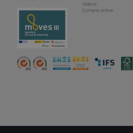
Vídeos
Nombre
Compra online
CookieScriptConse
PHPSESSID
oct8ne-status
oct8ne-visitor
oct8ne-room
oct8ne-coviewer
oct8ne-connection
oct8ne-session-
summary