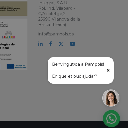
Integral, S.A.U.
Pol. Ind. Vilapark -
C/Alcoletge,2
kie para recordar
25690 Vilanova de la
 de los visitantes.
okie-Script.com
Barca (Lleida)
info@pampols.es
el lenguaje PHP.
que se utiliza para
o. Normalmente es
 se usa puede ser
s mantener un
tre páginas.
Benvingut/da a Pampols!
En què et puc ajudar?
l