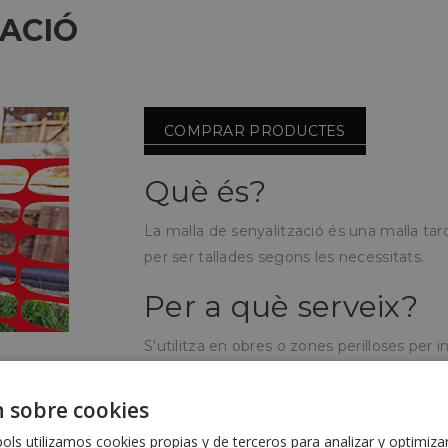
ZACIÓ
COMPRAR PRODUCTES
Què és?
La malla de senyalització és una malla ta
per ser tallades segons les necessitats.
Per a què serveix?
S'utilitza en obres o zones perilloses per 
traspassar.
El seu material la fa resistent a
generalment s'utilitzen en zones exteriors
 sobre cookies
Com s'utilitza?
ls utilizamos cookies propias y de terceros para analizar y optimiza