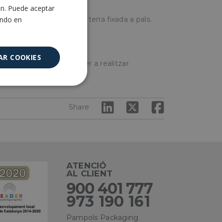
ón. Puede aceptar
ENGLISH
ando en
 la malla perpendicular a terra fixada a pals.
AR COOKIES
s de serveis públics per a realitzar
Cookies no
clasificadas
Share
ATENCIÓ
AL CLIENT
encias
900 401 777
973 190 161
e sesión de usuario y
sarias.
Pampols Packaging