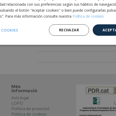
idad relacionada con sus preferencias según sus hábitos de navegaci
pulsando el botón "Aceptar cookies" o bien puede configurarlas puls
Delimitar la zona a no traspassar col·locant
es". Para más información consulte nuestra
Política de cookies
Per a qui és?
 COOKIES
RECHAZAR
ACEPT
Per a empreses constructores, subcontracte
reparacions en els carrers, etc.
Cookies de
Cookies de
Cookies de
e
rendimiento
preferencias
funcionalidad
Més
informació
es estrictamente necesarias
Cookies de rendimiento
Cookies de prefer
Cookies de funcionalidad
Cookies no clasificadas
Avís legal
LOPD
mente necesarias permiten la funcionalidad principal del sitio web, como el inicio d
Política de privacitat
s. El sitio web no se puede utilizar correctamente sin las cookies estrictamente nece
Política de cookies