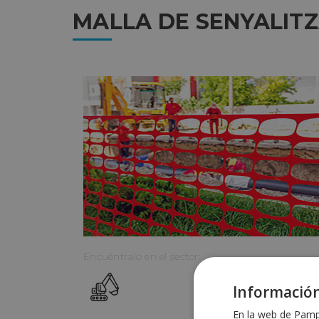
MALLA DE SENYALIT
Encuéntralo en el sector:
Información
En la web de Pampo