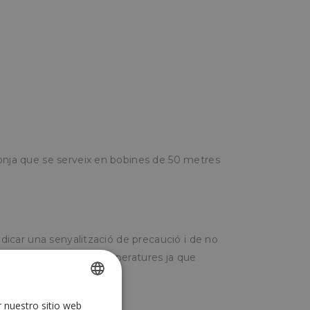
ronja que se serveix en bobines de 50 metres
indicar una senyalització de precaució i de no
 la llum solar i altes temperatures ja que
.
r nuestro sitio web
SPANISH