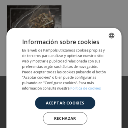
Información sobre cookies
Bosses amb
autotancament zip
En la web de Pampols utilizamos cookies propias y
SPANISH
de terceros para analizar y optimizar nuestro sitio
ENGLISH
web y mostrarle publicidad relacionada con sus
preferencias según sus hábitos de navegación.
Puede aceptar todas las cookies pulsando el botón
"Aceptar cookies" o bien puede configurarlas
pulsando en "Configurar cookies". Para más
Sobre nosaltres
información consulte nuestra
Política de cookies
Els nostres productes
ACEPTAR COOKIES
Més informació
RECHAZAR
ATENCIÓ AL CLIENT