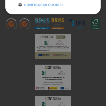
900 401 777
CONFIGURAR COOKIES
973 190 161
Cookies
Cookies de
estrictamente
rendimiento
necesarias
Cookies de
Cookies de
preferencias
funcionalidad
Cookies no clasificadas
Cookies estrictamente necesarias
Cookies de rendimiento