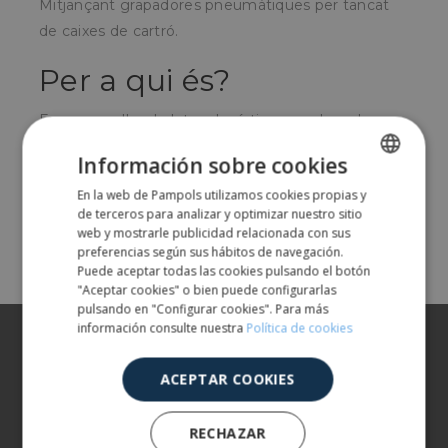
Mitjançant grapadores pneumàtiques per tancat
de caixes de cartró.
Per a qui és?
Empreses d'embalatge, logística o qualsevol
negoci que embali productes pesats en caixes de
Información sobre cookies
cartró.
En la web de Pampols utilizamos cookies propias y
SPANISH
de terceros para analizar y optimizar nuestro sitio
ENGLISH
web y mostrarle publicidad relacionada con sus
Share
preferencias según sus hábitos de navegación.
Puede aceptar todas las cookies pulsando el botón
"Aceptar cookies" o bien puede configurarlas
pulsando en "Configurar cookies". Para más
información consulte nuestra
Política de cookies
Sobre nosaltres
Els nostres productes
ACEPTAR COOKIES
Més informació
RECHAZAR