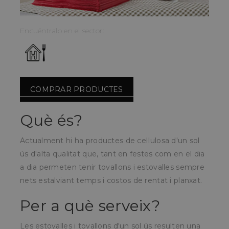
Encuéntralo en el sector:
COMPRAR PRODUCTES
Què és?
Actualment hi ha productes de cel·lulosa d'un sol
ús d'alta qualitat que, tant en festes com en el dia
a dia permeten tenir tovallons i estovalles sempre
nets estalviant temps i costos de rentat i planxat.
Per a què serveix?
Les estovalles i tovallons d'un sol ús resulten una