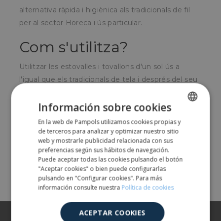
alternativa ràpida i higiènica als tradicionals de fil
per al sector Horeca i ús particular.
Com s'utilitza?
Utilitzar les estovalles i tovallons d'un sol ús a
l'igual que els tradicionals de tela i després del seu
ús es tiren a la galleda de reciclatge corresponent.
Información sobre cookies
Per a qui és?
En la web de Pampols utilizamos cookies propias y
SPANISH
de terceros para analizar y optimizar nuestro sitio
Per al sector hostaleria i per a ús particular.
ENGLISH
web y mostrarle publicidad relacionada con sus
preferencias según sus hábitos de navegación.
Puede aceptar todas las cookies pulsando el botón
Share
"Aceptar cookies" o bien puede configurarlas
pulsando en "Configurar cookies". Para más
información consulte nuestra
Política de cookies
ACEPTAR COOKIES
Sobre nosaltres