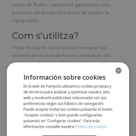
caixes de fruites i verdures li garanteixen una
protecció del producte enfront de la pols i la
manipulació.
Com s'utilitza?
Posar el cobreix sobre la caixa i encaixar els
extrems de la caixa de fruita o verdura en els
encunys de l'cobreix perquè aquest quedi fixat.
Per a qui és?
Información sobre cookies
En la web de Pampols utilizamos cookies propias y
SPANISH
Molt usats per empreses envasadores de fruita i
de terceros para analizar y optimizar nuestro sitio
ENGLISH
web y mostrarle publicidad relacionada con sus
verdura o per productors locals que venen
preferencias según sus hábitos de navegación.
directament els seus fruits.
Puede aceptar todas las cookies pulsando el botón
"Aceptar cookies" o bien puede configurarlas
pulsando en "Configurar cookies". Para más
Share
información consulte nuestra
Política de cookies