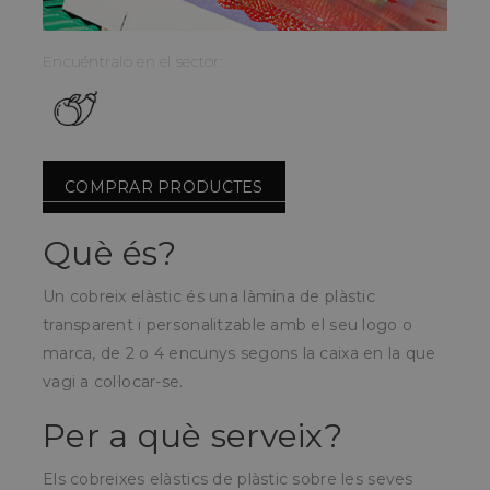
Encuéntralo en el sector:
COMPRAR PRODUCTES
Què és?
Un cobreix elàstic és una làmina de plàstic
transparent i personalitzable amb el seu logo o
marca, de 2 o 4 encunys segons la caixa en la que
vagi a col·locar-se.
Per a què serveix?
Els cobreixes elàstics de plàstic sobre les seves