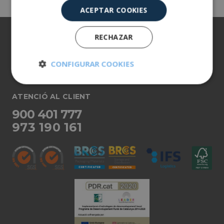
ACEPTAR COOKIES
Sobre nosaltres
RECHAZAR
Els nostres productes
CONFIGURAR COOKIES
Més informació
Cookies
Cookies de
estrictamente
rendimiento
ATENCIÓ AL CLIENT
necesarias
900 401 777
973 190 161
Cookies de
Cookies de
preferencias
funcionalidad
Cookies no clasificadas