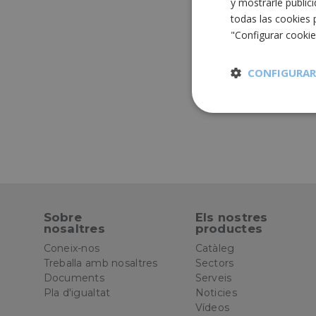
y mostrarle public
todas las cookies 
"Configurar cooki
CONFIGURAR
Cookies
estrictament
necesarias
Sobre
Els nostres
nosaltres
productes
Cooki
Coneix-nos
Catàleg
Treballa amb nosaltres
Sectors
Documents
Serveis
Las cookies estricta
Pla d'igualtat
Noticies
la gestión de cuenta
Vídeos