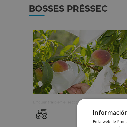
BOSSES PRÉSSEC
Encuéntralo en el sector:
Información
En la web de Pampo