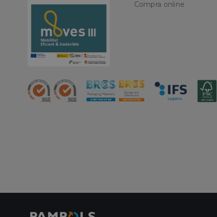
Nombre
Compra online
CookieScriptConse
PHPSESSID
oct8ne-status
oct8ne-visitor
oct8ne-room
oct8ne-coviewer
oct8ne-connection
oct8ne-session-
summary
oct8ne-allowed-