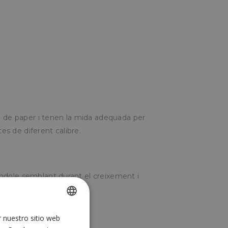
n de paper i tenen la mida adequada per
tes de diferent calibre.
d'índole semblant durant el creixement i
nsectes.
r nuestro sitio web
SPANISH