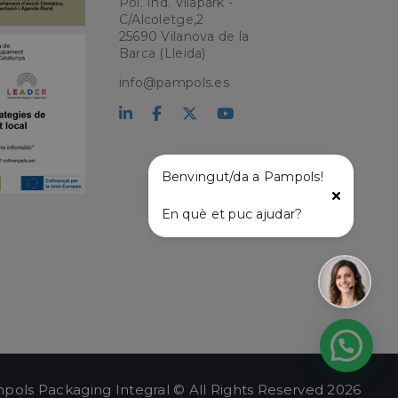
Pol. Ind. Vilapark -
C/Alcoletge,2
25690 Vilanova de la
kie para recordar
 de los visitantes.
Barca (Lleida)
okie-Script.com
info@pampols.es
el lenguaje PHP.
que se utiliza para
o. Normalmente es
 se usa puede ser
s mantener un
tre páginas.
Benvingut/da a Pampols!
En què et puc ajudar?
l
pols Packaging Integral © All Rights Reserved 2026
ágina de entrada