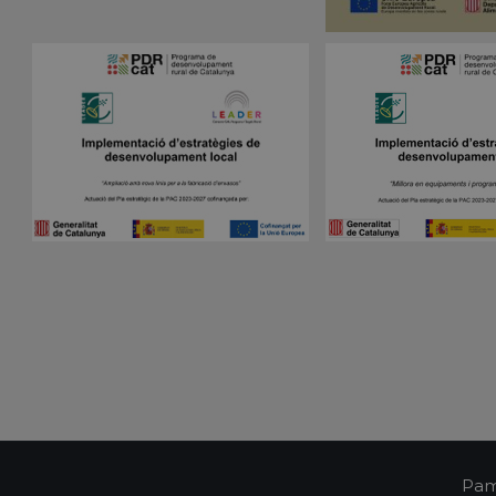
Vencimiento
Descripción
Dominio
nt
1 mes
El servicio Cookie-Script.com utiliza esta coo
CookieScript
las preferencias de consentimiento de cookies
pampols.es
Es necesario que el banner de cookies de Co
funcione correctamente.
Sesión
Cookie generada por aplicaciones basadas en 
PHP.net
Este es un identificador de propósito general 
pampols.es
mantener las variables de sesión del usuari
un número generado al azar, la forma en que
específico del sitio, pero un buen ejemplo e
estado de inicio de sesión para un usuario en
pampols.es
2 minutos
El estado actual de la sesión
Política de Privacidad de Google
Oct8ne
1 año
Identificador único del visitante
pampols.es
Oct8ne
2 minutos
Identificador único de la sesión
pampols.es
Oct8ne
Sesión
Estado actual del visor
pampols.es
pampols.es
Sesión
Identificador único de la conexión tiempo rea
pampols.es
2 minutos
Id del resumen de la sesión
Pam
pampols.es
Sesión
Id de los departamentos configurados en la p