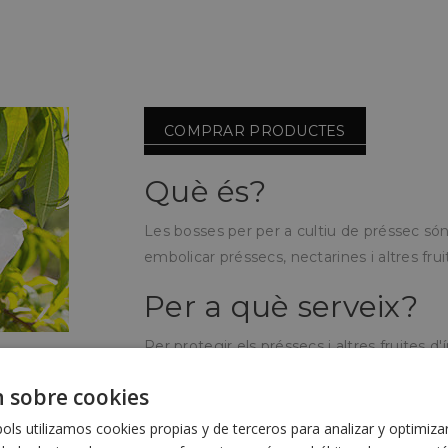
COMPRAR PRODUCTES
Què és?
Les bosses per per a cultiu de préssec só
embolicar préssecs, nectarines i altres frui
Per a què serveix?
Per protegir els préssecs i altres fruites 
maduració enfront de microorganismes i i
 sobre cookies
Com s'utilitza?
ls utilizamos cookies propias y de terceros para analizar y optimiza