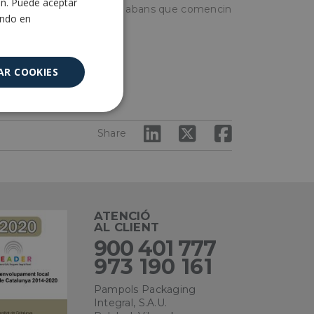
ón. Puede aceptar
uan ja estan formats però abans que comencin
ENGLISH
ando en
AR COOKIES
Cookies no
clasificadas
Share
ATENCIÓ
AL CLIENT
encias
900 401 777
973 190 161
e sesión de usuario y
Pampols Packaging
sarias.
Integral, S.A.U.