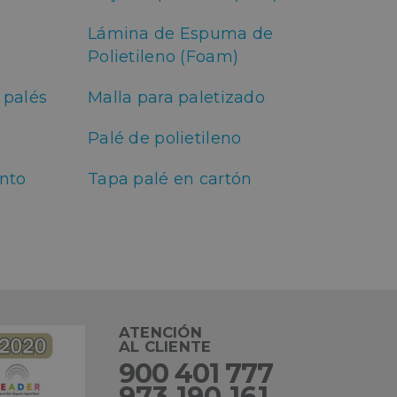
sarias.
Lámina de Espuma de
Polietileno (Foam)
kie para recordar
 de los visitantes.
okie-Script.com
 palés
Malla para paletizado
el lenguaje PHP.
Palé de polietileno
que se utiliza para
o. Normalmente es
 se usa puede ser
ento
Tapa palé en cartón
s mantener un
tre páginas.
ATENCIÓN
AL CLIENTE
l
900 401 777
973 190 161