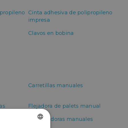
ipropileno
Cinta adhesiva de polipropileno
impresa
Clavos en bobina
Carretillas manuales
as
Flejadora de palets manual
do de
Precintadoras manuales