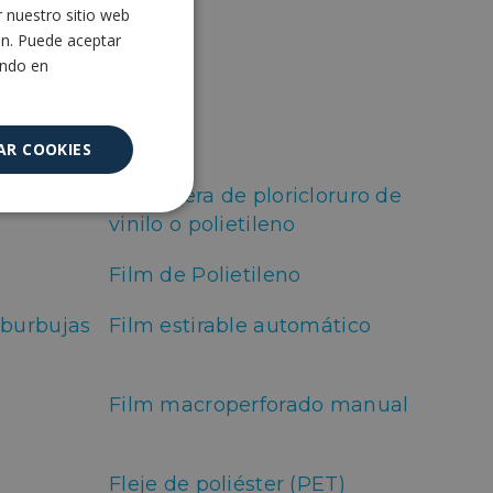
r nuestro sitio web
SPANISH
ón. Puede aceptar
ENGLISH
ando en
AR COOKIES
Cantonera de ploricloruro de
Cookies no
vinilo o polietileno
clasificadas
Film de Polietileno
 burbujas
Film estirable automático
Film macroperforado manual
encias
e sesión de usuario y
Fleje de poliéster (PET)