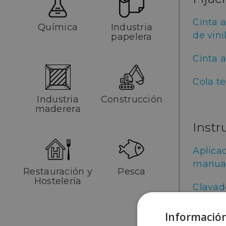
Cinta a
Química
Industria
de vini
papelera
Cinta 
Cola t
Industria
Construcción
maderera
Inst
Aplicad
manua
Restauración y
Pesca
Hostelería
Clavad
Grapad
Información