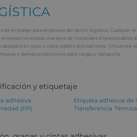
GÍSTICA
es de embalaje para empresas del sector logística. Cualquier e
 empresa necesitará una serie de materiales imprescindibles pa
abalados en cajas o sobre pallets directamente. Encuentre en 
dhesivas y demás protecciones para cargas y transporte.
ificación y etiquetaje
ta adhesiva
Etiqueta adhesiva de 
medad (PP)
Transferencia Térmic
ión, grapas y cintas adhesivas