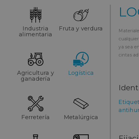
LO
Industria
Fruta y verdura
Material
alimentaria
cualquier
ya sea em
cintas a
Agricultura y
Logística
ganadería
Ident
Etique
antihu
Ferretería
Metalúrgica
Fijac