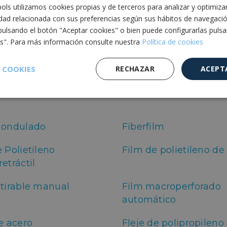
ls utilizamos cookies propias y de terceros para analizar y optimiza
idad relacionada con sus preferencias según sus hábitos de navegaci
aleta manual
pulsando el botón "Aceptar cookies" o bien puede configurarlas puls
es". Para más información consulte nuestra
Política de cookies
cción, paletización y estiba
 COOKIES
RECHAZAR
ACEPT
g
Cantonera de cartón
Cookies de
Cookies de
Cookies de
e
rendimiento
preferencias
funcionalidad
 ondulado
Fiberfilm
 Polietileno
Film de polietileno de
etráctil
stirable manual
Film macroperforado
es estrictamente necesarias
Cookies de rendimiento
Cookies de prefer
automático
Cookies de funcionalidad
Cookies no clasificadas
mente necesarias permiten la funcionalidad principal del sitio web, como el inicio d
e acero
Fleje de polipropileno