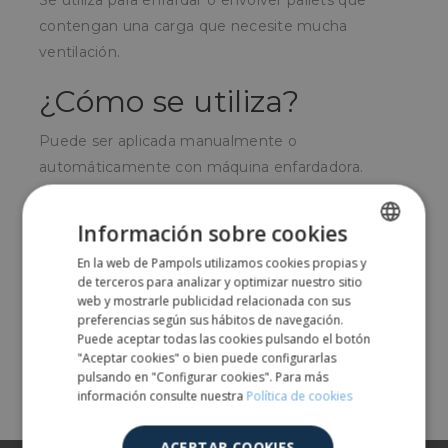
Se utiliza para enfardar o envolver pallets que
contengan una carga que necesite mucha
ventilación.
¿Cómo se utiliza?
Puede ser aplicada manualmente o
automáticamente con máquina enfardadora.
¿Para quién?
Información sobre cookies
Para el sector alimentario con necesidad de
En la web de Pampols utilizamos cookies propias y
SPANISH
envolver productos como embutidos, harinas,
de terceros para analizar y optimizar nuestro sitio
ENGLISH
web y mostrarle publicidad relacionada con sus
tubérculos, etc. con necesidad de ventilación.
preferencias según sus hábitos de navegación.
Puede aceptar todas las cookies pulsando el botón
"Aceptar cookies" o bien puede configurarlas
Comparte
pulsando en "Configurar cookies". Para más
información consulte nuestra
Política de cookies
ACEPTAR COOKIES