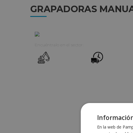
GRAPADORAS MANU
Encuéntralo en el sector:
Información
En la web de Pampo