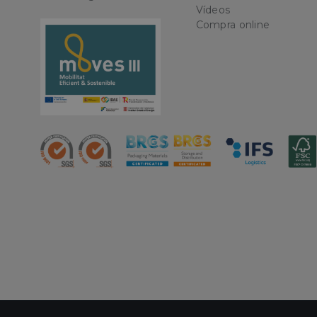
Nombre
Vídeos
Compra online
CookieScriptConse
PHPSESSID
oct8ne-status
oct8ne-visitor
oct8ne-room
oct8ne-coviewer
oct8ne-connection
oct8ne-session-
summary
oct8ne-allowed-