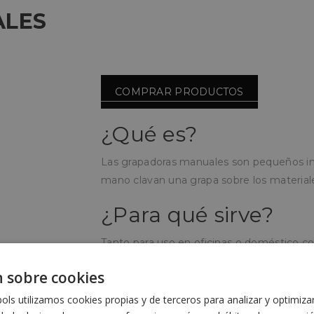
ALES
COMPRAR PRODUCTOS
¿Qué es?
Las grapadoras manuales son pequeños ins
mano clavan una grapa sobre los material
¿Para qué sirve?
Tanto para uso en oficinas o doméstico co
materiales blandos, como para fijar vallas c
 sobre cookies
cables de televisión a la pared.
ls utilizamos cookies propias y de terceros para analizar y optimiza
¿Cómo se utiliza?