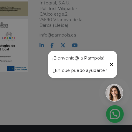
Integral, S.A.U.
Pol. Ind. Vilapark -
kie para recordar
C/Alcoletge,2
 de los visitantes.
25690 Vilanova de la
okie-Script.com
Barca (Lleida)
el lenguaje PHP.
info@pampols.es
que se utiliza para
o. Normalmente es
 se usa puede ser
s mantener un
tre páginas.
¡Bienvenid@ a Pampols!
¿En qué puedo ayudarte?
l
ágina de entrada