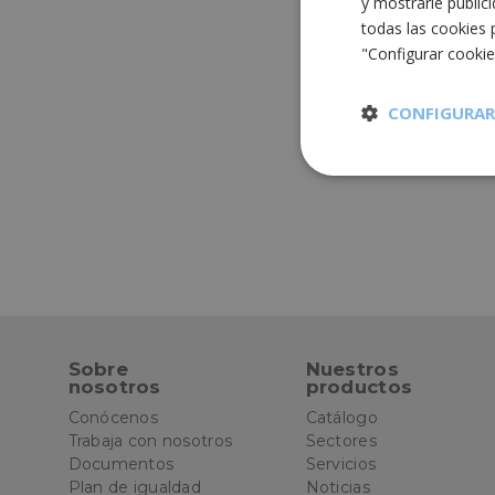
y mostrarle public
todas las cookies 
"Configurar cooki
CONFIGURAR
Cookies
estrictament
necesarias
Sobre
Nuestros
Cooki
nosotros
productos
Conócenos
Catálogo
Trabaja con nosotros
Sectores
Las cookies estricta
la gestión de cuenta
Documentos
Servicios
Plan de igualdad
Noticias