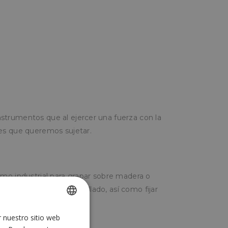
trumentos que al ejercer una fuerza con la
es que queremos sujetar.
mo industrial para grapar sobre madera o
on las grapadoras de anillado, así como fijar
r nuestro sitio web
SPANISH