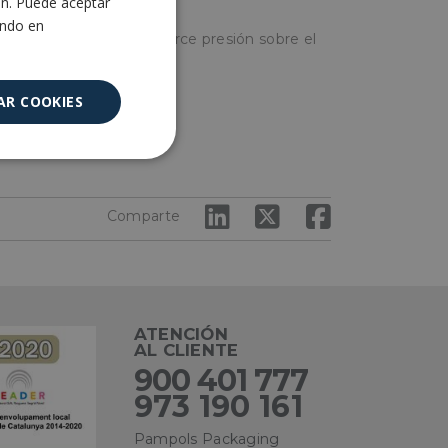
ón. Puede aceptar
ENGLISH
ando en
r de la grapadora y se ejerce presión sobre el
AR COOKIES
Cookies no
clasificadas
Comparte
ATENCIÓN
encias
AL CLIENTE
900 401 777
973 190 161
e sesión de usuario y
sarias.
Pampols Packaging