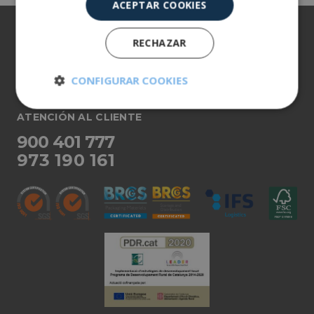
ACEPTAR COOKIES
Sobre nosotros
RECHAZAR
Nuestros productos
CONFIGURAR COOKIES
Más información
Cookies
Cookies de
ATENCIÓN AL CLIENTE
estrictamente
rendimiento
necesarias
900 401 777
973 190 161
Cookies de
Cookies de
preferencias
funcionalidad
Cookies no clasificadas