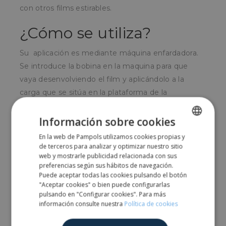
con otros films estirables.
¿Cómo se utiliza?
Su aplicación es mediante máquina enfardadora.
Se introduce la bobina en la maquina para que
vaya desenvolviendo el film y aplicándolo a la
carga que se sitúa en la plataforma de la
enfardadora.
Información sobre cookies
¿Para quién?
En la web de Pampols utilizamos cookies propias y
SPANISH
de terceros para analizar y optimizar nuestro sitio
Para todo tipo de empresas que envíen cargas en
ENGLISH
web y mostrarle publicidad relacionada con sus
pallets.
preferencias según sus hábitos de navegación.
Puede aceptar todas las cookies pulsando el botón
"Aceptar cookies" o bien puede configurarlas
pulsando en "Configurar cookies". Para más
Comparte
información consulte nuestra
Política de cookies