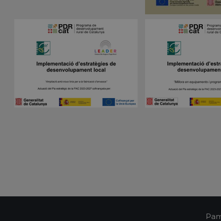
Vencimiento
Descripción
Dominio
nt
1 mes
El servicio Cookie-Script.com utiliza esta coo
CookieScript
las preferencias de consentimiento de cookies
pampols.es
Es necesario que el banner de cookies de Co
funcione correctamente.
Sesión
Cookie generada por aplicaciones basadas en 
PHP.net
Este es un identificador de propósito general 
pampols.es
mantener las variables de sesión del usuari
un número generado al azar, la forma en que
específico del sitio, pero un buen ejemplo e
estado de inicio de sesión para un usuario en
pampols.es
2 minutos
El estado actual de la sesión
Política de Privacidad de Google
Oct8ne
1 año
Identificador único del visitante
pampols.es
Oct8ne
2 minutos
Identificador único de la sesión
pampols.es
Oct8ne
Sesión
Estado actual del visor
pampols.es
pampols.es
Sesión
Identificador único de la conexión tiempo rea
pampols.es
2 minutos
Id del resumen de la sesión
Pam
pampols.es
Sesión
Id de los departamentos configurados en la p