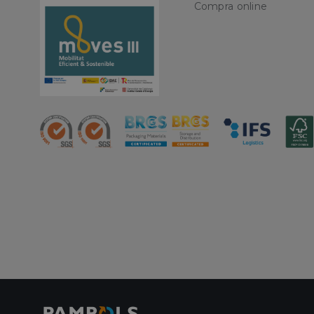
Nombre
Compra online
CookieScriptConse
PHPSESSID
oct8ne-status
oct8ne-visitor
oct8ne-room
oct8ne-coviewer
oct8ne-connection
oct8ne-session-
summary
oct8ne-allowed-