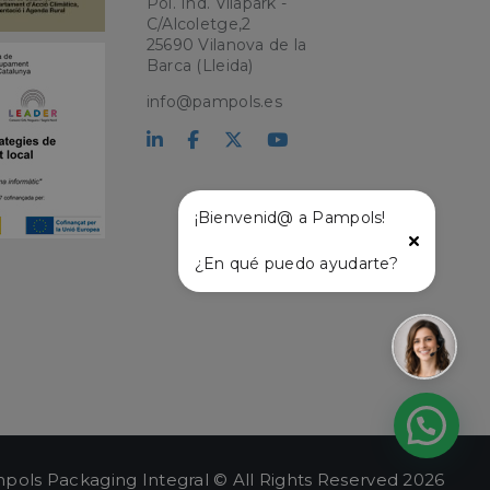
Pol. Ind. Vilapark -
C/Alcoletge,2
25690 Vilanova de la
kie para recordar
 de los visitantes.
Barca (Lleida)
okie-Script.com
info@pampols.es
el lenguaje PHP.
que se utiliza para
o. Normalmente es
 se usa puede ser
s mantener un
tre páginas.
¡Bienvenid@ a Pampols!
¿En qué puedo ayudarte?
l
pols Packaging Integral © All Rights Reserved 2026
ágina de entrada