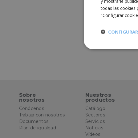
y mostrarle public
todas las cookies 
"Configurar cooki
CONFIGURAR
Cookies
estrictament
necesarias
Sobre
Nuestros
nosotros
productos
Cooki
Conócenos
Catálogo
Trabaja con nosotros
Sectores
Documentos
Servicios
Las cookies estricta
Plan de igualdad
Noticias
la gestión de cuenta
Vídeos