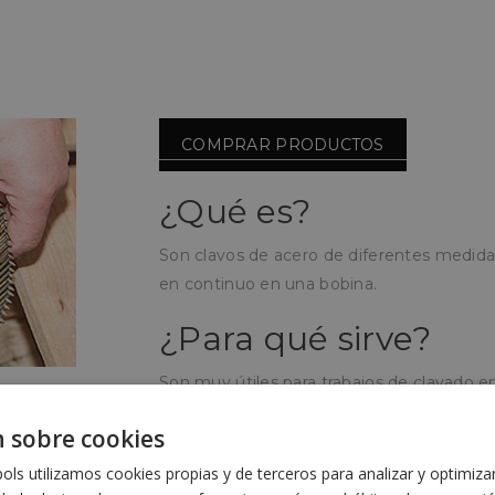
COMPRAR PRODUCTOS
¿Qué es?
Son clavos de acero de diferentes medidas 
en continuo en una bobina.
¿Para qué sirve?
Son muy útiles para trabajos de clavado en 
colocación en clavadoras automáticas aho
 sobre cookies
¿Cómo se utiliza?
ls utilizamos cookies propias y de terceros para analizar y optimiza