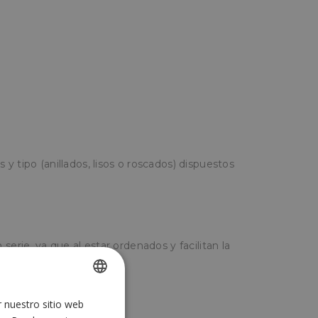
y tipo (anillados, lisos o roscados) dispuestos
serie, ya que al estar ordenados y facilitan la
rrando tiempo.
r nuestro sitio web
SPANISH