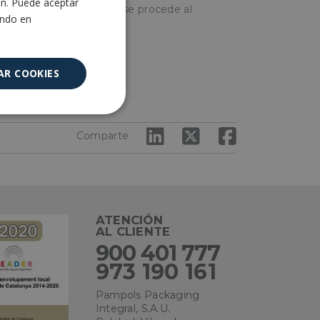
ón. Puede aceptar
a clavadora neumática y se procede al
ENGLISH
ando en
AR COOKIES
Cookies no
clasificadas
Comparte
ATENCIÓN
AL CLIENTE
encias
900 401 777
973 190 161
e sesión de usuario y
Pampols Packaging
sarias.
Integral, S.A.U.