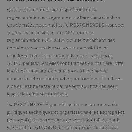
Cookies de preferencias
Que conformément aux dispositions de la
Cookies de funcionalidad
réglementation en vigueur en matière de protection
Cookies no clasificadas
des données personnelles, le RESPONSABLE respecte
Las cookies estrictamente necesarias permiten la
toutes les dispositions du RGPD et de la
funcionalidad principal del sitio web, como el
inicio de sesión de usuario y la gestión de cuentas.
réglementation LOPDGDD pour le traitement des
El sitio web no se puede utilizar correctamente
données personnelles sous sa responsabilité, et
sin las cookies estrictamente necesarias.
manifestement les principes décrits à l’article 5 du
Proveedor /
Nombre
Vencimiento
Descripc
Dominio
RGPD, par lesquels elles sont traitées de manière licite,
loyale et transparente par rapport à la personne
CookieScriptConsent
1 mes
El servic
CookieScript
Cookie-
pampols.es
concernée et sont adéquates, pertinentes et limitées
Script.c
utiliza es
à ce qui est nécessaire par rapport aux finalités pour
cookie p
recordar
lesquelles elles sont traitées.
preferen
de
Le RESPONSABLE garantit qu’il a mis en œuvre des
consent
de cooki
politiques techniques et organisationnelles appropriées
los visita
necesari
pour appliquer les mesures de sécurité établies par le
el banne
cookies 
GDPR et la LOPDGDD afin de protéger les droits et
Cookie-