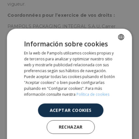
vigueur.
Coordonnées pour l’exercice de vos droits :
PAMPOLS PACKAGING INTEGRAL S.A.U, Carrer
Alcoletge, 2 – 25690 Vilanova de la Barca (Lleida).
Información sobre cookies
Courriel : info@pampols.es
En la web de Pampols utilizamos cookies propias y
SPANISH
de terceros para analizar y optimizar nuestro sitio
ENGLISH
web y mostrarle publicidad relacionada con sus
2. CARACTÈRE OBLIGATOIRE
preferencias según sus hábitos de navegación.
OU FACULTATIF DES
Puede aceptar todas las cookies pulsando el botón
INFORMATIONS FOURNIES
"Aceptar cookies" o bien puede configurarlas
pulsando en "Configurar cookies". Para más
PAR L’UTILISATEUR
información consulte nuestra
Política de cookies
Les UTILISATEURS, en cochant les cases
ACEPTAR COOKIES
correspondantes et en saisissant les données dans les
champs marqués d’un astérisque (*) dans le formulaire
RECHAZAR
de contact ou présentés dans les formulaires de
téléchargement, acceptent expressément et