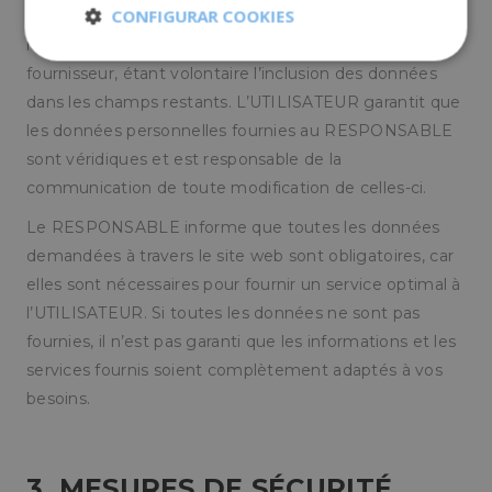
CONFIGURAR COOKIES
librement et sans équivoque, que leurs données sont
nécessaires pour répondre à leur demande, par le
Cookies
Cookies de
fournisseur, étant volontaire l’inclusion des données
estrictamente
rendimiento
necesarias
dans les champs restants. L’UTILISATEUR garantit que
les données personnelles fournies au RESPONSABLE
sont véridiques et est responsable de la
Cookies de
Cookies de
communication de toute modification de celles-ci.
preferencias
funcionalidad
Le RESPONSABLE informe que toutes les données
demandées à travers le site web sont obligatoires, car
elles sont nécessaires pour fournir un service optimal à
Cookies no clasificadas
l’UTILISATEUR. Si toutes les données ne sont pas
fournies, il n’est pas garanti que les informations et les
services fournis soient complètement adaptés à vos
besoins.
Cookies estrictamente necesarias
Cookies de rendimiento
3. MESURES DE SÉCURITÉ