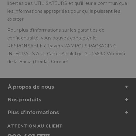
Script.c
libertés des UTILISATEURS et qu’il leur a communiqué
funcion
correct
les informations appropriées pour qu’ils puissent les
PHPSESSID
Sesión
Cookie
exercer.
PHP.net
generad
pampols.es
aplicaci
Política de Privacidad de Google
Pour plus d’informations sur les garanties de
basadas 
lenguaje
confidentialité, vous pouvez contacter le
Este es 
identifi
RESPONSABLE à travers PAMPOLS PACKAGING
propósit
general 
INTEGRAL S.A.U., Carrer Alcoletge, 2 – 25690 Vilanova
utiliza p
mantener
de la Barca (Lleida). Courriel
variable
sesión d
usuario.
Normal
es un n
À propos de nous
generado
azar, la 
en que s
Nos produits
puede s
específic
sitio, pe
Plus d'informations
buen ej
es mant
un estad
inicio de
ATTENTION AU CLIENT
para un 
entre pá