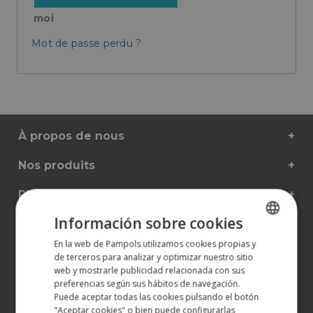
moi
Mot de passe perdu ?
À propos de nous
Nos produits
Plus d'informations
Información sobre cookies
ATTENTION AU CLIENT
En la web de Pampols utilizamos cookies propias y
SPANISH
900 401 777
de terceros para analizar y optimizar nuestro sitio
973 190 161
ENGLISH
web y mostrarle publicidad relacionada con sus
preferencias según sus hábitos de navegación.
Puede aceptar todas las cookies pulsando el botón
"Aceptar cookies" o bien puede configurarlas