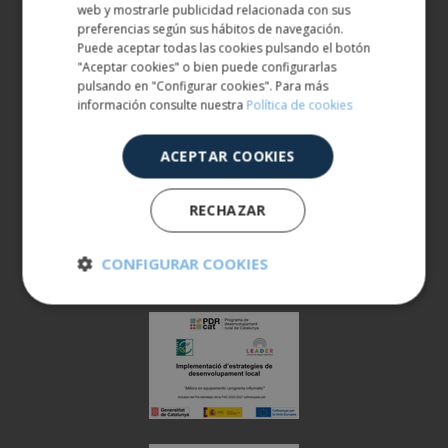
ENGLISH
web y mostrarle publicidad relacionada con sus
ATTENTION AU CLIENT
preferencias según sus hábitos de navegación.
900 401 777
Puede aceptar todas las cookies pulsando el botón
"Aceptar cookies" o bien puede configurarlas
973 190 161
pulsando en "Configurar cookies". Para más
información consulte nuestra
Política de cookies
ACEPTAR COOKIES
RECHAZAR
CONFIGURAR COOKIES
Cookies
Cookies de
estrictamente
rendimiento
necesarias
Cookies de
Cookies de
preferencias
funcionalidad