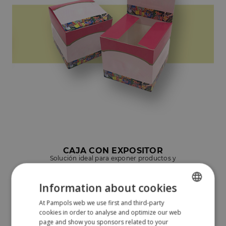
CAJA CON EXPOSITOR
Solución ideal para exponer productos y
que no pasen desapercibidos.
Information about cookies
At Pampols web we use first and third-party
SPANISH
BARQUETA/BANDEJA PARA ALIMENTOS
cookies in order to analyse and optimize our web
Envase idóneo para presentar fruta o
ENGLISH
alimentos frescos.
page and show you sponsors related to your