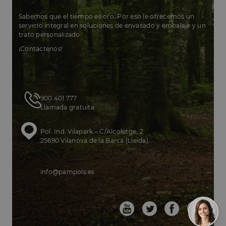
preferences
is necessar
Sabemos que el tiempo es oro. Por eso le ofrecemos un
Cookie-
Script.com
servicio integral en soluciones de envasado y embalaje y un
cookie ban
trato personalizado.
to work
properly.
¡Contáctenos!
PHPSESSID
Session
Cookie
PHP.net
generated 
pampols.es
application
Google Privacy Policy
based on t
PHP langua
This is a
900 401 777
general
Llamada gratuita
purpose
identifier 
to maintain
user sessio
Pol. Ind. Vilapark – C/Alcoletge, 2
variables. It
25690 Vilanova de la Barca (Lleida)
normally a
random
generated
number, ho
info@pampols.es
is used can
specific to 
site, but a 
example is
maintaining
logged-in s
for a user
between pa