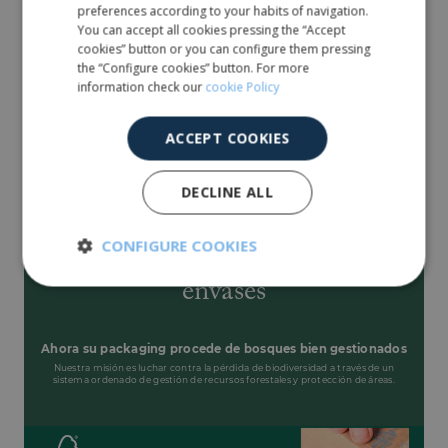
preferences according to your habits of navigation.
You can accept all cookies pressing the “Accept
cookies” button or you can configure them pressing
CUÑA DE CARTÓN PARA CIERRE
the “Configure cookies” button. For more
Solución perfecta para el envasado de
information check our
cookie Policy
pastelería.
ACCEPT COOKIES
CAJA A MEDIDA
Materializamos el envase que ha imaginado para su marca.
DECLINE ALL
CONFIGURE COOKIES
®
Certificación FSC
para sus
envases
Strictly
Performance
necessary
Ahora su packaging procede de bosques bien gestionados
Nuestra misión es luchar contra la pérdida de biodiversidad a través de un
Targeting
Functionality
sistema ordenado de gestión de recursos forestales y protección de áreas.