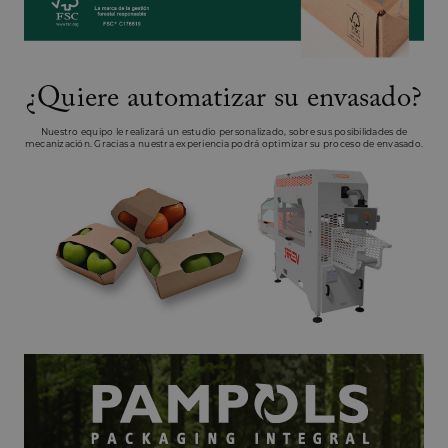
Unclassified
¿Quiere automatizar su envasado?
Nuestro equipo le realizará un estudio personalizado, sobre sus posibilidades de
mecanización. Gracias a nuestra experiencia podrá optimizar su proceso de envasado.
Strictly necessary
Performance
Targeting
Functionality
Unclassified
Strictly necessary cookies allow core website
functionality such as user login and account
management. The website cannot be used
properly without strictly necessary cookies.
Provider /
Name
Expiration
Descriptio
Domain
CookieScriptConsent
1 month
This cookie
CookieScript
used by
pampols.es
Cookie-
Script.com
service to
remember
visitor coo
consent