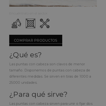
Encuéntralo en el sector:
COMPRAR PRODUCTOS
¿Qué es?
Las puntas con cabeza son clavos de menor
tamaño. Disponemos de puntas con cabeza de
diferentes medidas. Se sirven en tiras de 1000 a
25000 unidades.
¿Para qué sirve?
Las puntas con cabeza sirven para unir o fijar dos