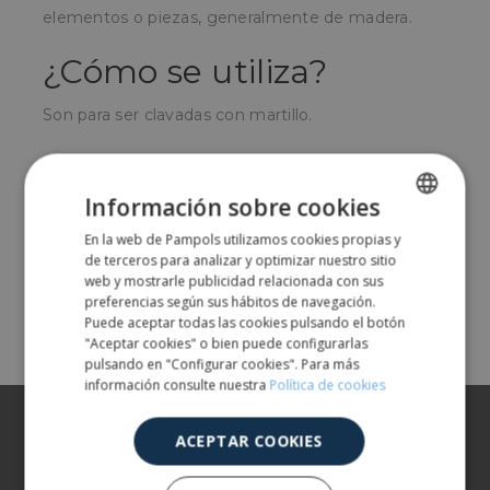
elementos o piezas, generalmente de madera.
¿Cómo se utiliza?
Son para ser clavadas con martillo.
¿Para quién?
Información sobre cookies
Carpinteros, trabajos de marquetería o instaladores
En la web de Pampols utilizamos cookies propias y
de muebles.
SPANISH
de terceros para analizar y optimizar nuestro sitio
ENGLISH
web y mostrarle publicidad relacionada con sus
preferencias según sus hábitos de navegación.
Comparte
Puede aceptar todas las cookies pulsando el botón
"Aceptar cookies" o bien puede configurarlas
pulsando en "Configurar cookies". Para más
información consulte nuestra
Política de cookies
Sobre nosotros
ACEPTAR COOKIES
Nuestros productos