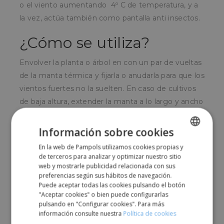
o el viento aumentando 4º C de temperatura, y a
la vez, actúa también como pantalla anti insectos.
¿Cómo se utiliza?
Envolver la planta o árbol en con un par de vueltas
de la manta térmica y fijarla o anudarla para que los
vientos fuertes no la suelten. En caso de cultivos
de baja altura, extender la manta a lo largo y ancho
de todo el cultivo y calzar los extremos con tierra.
Información sobre cookies
¿Para quién?
En la web de Pampols utilizamos cookies propias y
SPANISH
de terceros para analizar y optimizar nuestro sitio
Para agricultores, viveros, y particulares que
ENGLISH
web y mostrarle publicidad relacionada con sus
necesiten proteger plantas y cultivos de las
preferencias según sus hábitos de navegación.
inclemencias del invierno.
Puede aceptar todas las cookies pulsando el botón
"Aceptar cookies" o bien puede configurarlas
pulsando en "Configurar cookies". Para más
información consulte nuestra
Política de cookies
Comparte