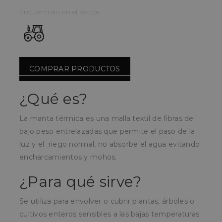
Encuéntralo en el sector:
COMPRAR PRODUCTOS
¿Qué es?
La manta térmica es una malla textil de fibras de
bajo peso entrelazadas que permite el paso de la
luz y el riego normal, no absorbe el agua evitando
encharcamientos y mohos.
¿Para qué sirve?
Se utiliza para envolver o cubrir plantas, árboles o
cultivos enteros sensibles a las bajas temperaturas