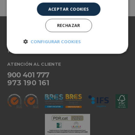
ACEPTAR COOKIES
RECHAZAR
Sobre nosotros
Nuestros productos
CONFIGURAR COOKIES
Más información
Cookies
Cookies de
estrictamente
rendimiento
necesarias
ATENCIÓN AL CLIENTE
900 401 777
973 190 161
Cookies de
Cookies de
preferencias
funcionalidad
Cookies no clasificadas