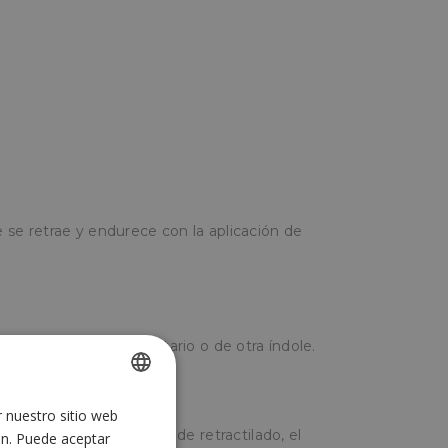
ue se retrae y endurece con la aplicación de
ualquier producto alimentario o de otra índole.
r nuestro sitio web
SPANISH
s de campana o túneles de retractilado, el
ón. Puede aceptar
ENGLISH