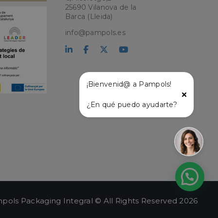
25690 Vilanova de la
kie para recordar
Barca (Lleida)
 de los visitantes.
okie-Script.com
info@pampols.es
el lenguaje PHP.
que se utiliza para
o. Normalmente es
 se usa puede ser
s mantener un
tre páginas.
¡Bienvenid@ a Pampols!
¿En qué puedo ayudarte?
l
pols Packaging Integral © All Rights Reserved 2026
ágina de entrada