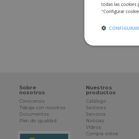
todas las cookies 
"Configurar cooki
CONFIGURAR
Cookies
estrictament
necesarias
Sobre
Nuestros
nosotros
productos
Cooki
Conócenos
Catálogo
Trabaja con nosotros
Sectores
Documentos
Servicios
Las cookies estricta
Plan de igualdad
Noticias
la gestión de cuenta
Vídeos
Compra online
Nombre