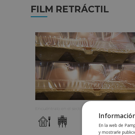
FILM RETRÁCTIL
Encuéntralo en el sector:
Información
En la web de Pampo
y mostrarle public