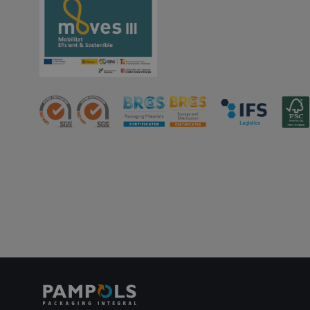
CookieScriptConse
PHPSESSID
oct8ne-status
oct8ne-visitor
oct8ne-room
oct8ne-coviewer
oct8ne-connection
oct8ne-session-
summary
oct8ne-allowed-
departments