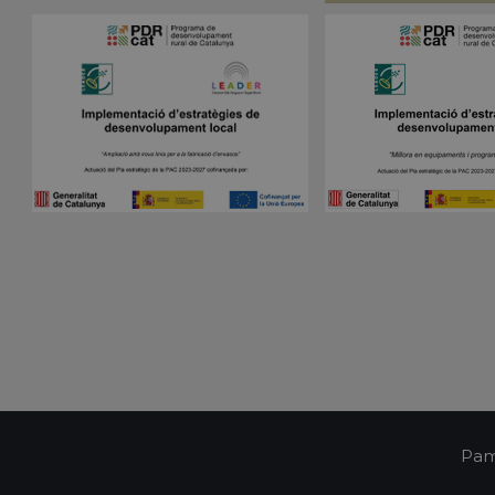
Dominio
nt
1 mes
El servicio Cookie-Script.com utiliza esta coo
CookieScript
las preferencias de consentimiento de cookies
pampols.es
Es necesario que el banner de cookies de Co
funcione correctamente.
Sesión
Cookie generada por aplicaciones basadas en 
PHP.net
Este es un identificador de propósito general 
pampols.es
mantener las variables de sesión del usuari
un número generado al azar, la forma en que
específico del sitio, pero un buen ejemplo e
estado de inicio de sesión para un usuario en
pampols.es
2 minutos
El estado actual de la sesión
Política de Privacidad de Google
Oct8ne
1 año
Identificador único del visitante
pampols.es
Oct8ne
2 minutos
Identificador único de la sesión
pampols.es
Oct8ne
Sesión
Estado actual del visor
pampols.es
pampols.es
Sesión
Identificador único de la conexión tiempo rea
pampols.es
2 minutos
Id del resumen de la sesión
Pam
pampols.es
Sesión
Id de los departamentos configurados en la p