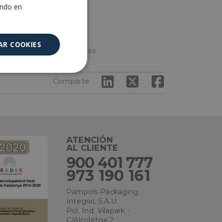
ando en
para el producto.
AR COOKIES
tras industrias envasadoras.
Cookies no
Comparte
clasificadas
ATENCIÓN
AL CLIENTE
900 401 777
encias
973 190 161
Pampols Packaging
e sesión de usuario y
sarias.
Integral, S.A.U.
Pol. Ind. Vilapark -
C/Alcoletge,2