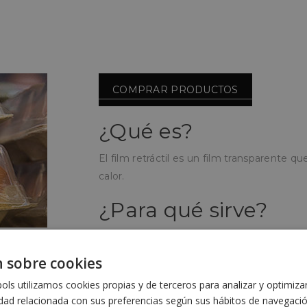
COMPRAR PRODUCTOS
¿Qué es?
El film retráctil es un film transparente q
calor.
¿Para qué sirve?
Con el film retráctil podrá sellar y aislar c
 sobre cookies
¿Cómo se utiliza?
ls utilizamos cookies propias y de terceros para analizar y optimiza
Se utiliza con diferentes tipos de máquina
idad relacionada con sus preferencias según sus hábitos de navegaci