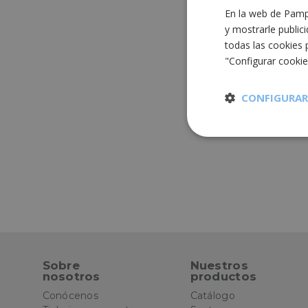
En la web de Pampo
y mostrarle public
todas las cookies 
"Configurar cooki
CONFIGURAR
Cookies
estrictament
necesarias
Cooki
Sobre
Nuestros
nosotros
productos
Conócenos
Catálogo
Las cookies estricta