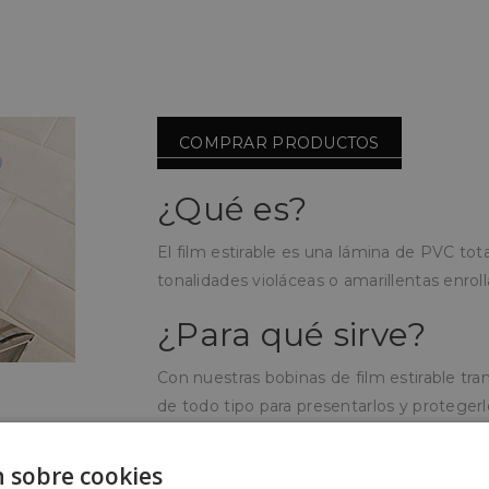
COMPRAR PRODUCTOS
¿Qué es?
El film estirable es una lámina de PVC to
tonalidades violáceas o amarillentas enrol
¿Para qué sirve?
Con nuestras bobinas de film estirable tr
de todo tipo para presentarlos y protegerl
¿Cómo se utiliza?
 sobre cookies