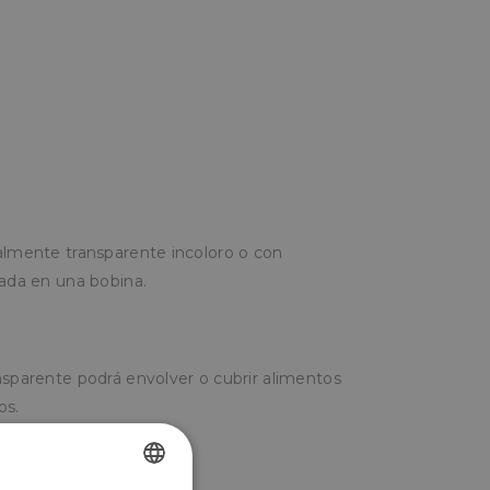
talmente transparente incoloro o con
lada en una bobina.
ansparente podrá envolver o cubrir alimentos
os.