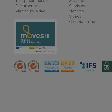
Trabaja con nosotros
Sectores
la gestión de cuenta
Documentos
Servicios
Plan de igualdad
Noticias
Nombre
Vídeos
CookieScriptConse
Compra online
PHPSESSID
oct8ne-status
oct8ne-visitor
oct8ne-room
oct8ne-coviewer
oct8ne-connection
oct8ne-session-