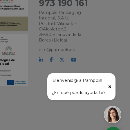
973 190 161
sarias.
Pampols Packaging
Integral, S.A.U.
Pol. Ind. Vilapark -
kie para recordar
 de los visitantes.
C/Alcoletge,2
okie-Script.com
25690 Vilanova de la
Barca (Lleida)
el lenguaje PHP.
que se utiliza para
info@pampols.es
o. Normalmente es
 se usa puede ser
s mantener un
tre páginas.
¡Bienvenid@ a Pampols!
¿En qué puedo ayudarte?
l