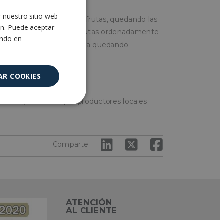
r nuestro sitio web
SPANISH
caja antes de colocar las frutas, quedando las
ón. Puede aceptar
 Después de disponer las frutas ordenadamente
ENGLISH
ando en
va en el centro de la caja quedando
AR COOKIES
ruta y verdura o por productores locales
Cookies no
clasificadas
Comparte
encias
ATENCIÓN
AL CLIENTE