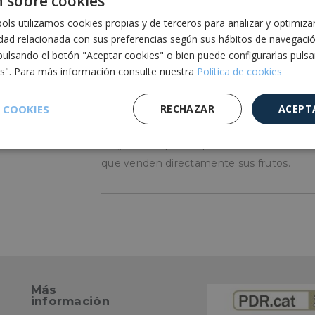
 sobre cookies
ls utilizamos cookies propias y de terceros para analizar y optimiza
Se coloca el cubre-fondo en la base de la 
idad relacionada con sus preferencias según sus hábitos de navegaci
solapas de plástico por fuera de la caja.
pulsando el botón "Aceptar cookies" o bien puede configurarlas puls
se unen las solapas con una banda adhesi
es". Para más información consulte nuestra
Política de cookies
cubiertas las frutas.
 COOKIES
RECHAZAR
ACEPT
¿Para quién?
Muy usados por empresas envasadoras de f
Cookies de
Cookies de
Cookies de
e
rendimiento
preferencias
funcionalidad
que venden directamente sus frutos.
es estrictamente necesarias
Cookies de rendimiento
Cookies de prefer
Más
Cookies de funcionalidad
Cookies no clasificadas
información