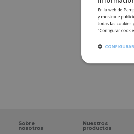
Información
En la web de Pampo
y mostrarle public
todas las cookies 
"Configurar cooki
CONFIGURAR
Cookies
estrictament
necesarias
Cooki
Sobre
Nuestros
nosotros
productos