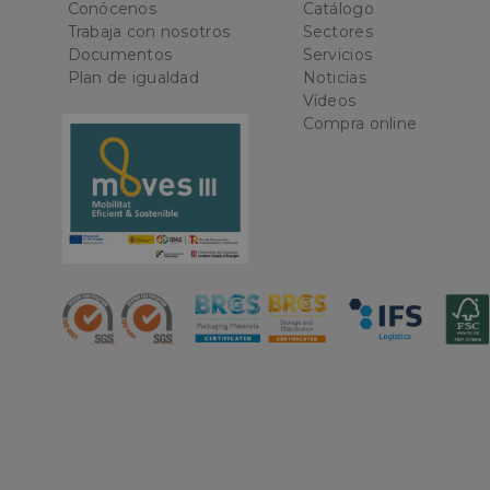
Las cookies estricta
Conócenos
Catálogo
la gestión de cuenta
Trabaja con nosotros
Sectores
Documentos
Servicios
Nombre
Plan de igualdad
Noticias
Vídeos
CookieScriptConse
Compra online
PHPSESSID
oct8ne-status
oct8ne-visitor
oct8ne-room
oct8ne-coviewer
oct8ne-connection