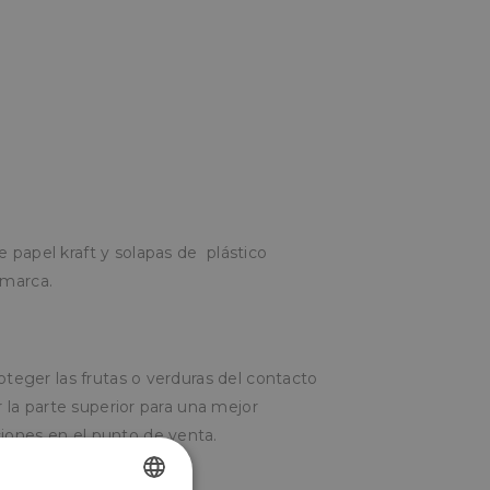
papel kraft y solapas de plástico
 marca.
roteger las frutas o verduras del contacto
or la parte superior para una mejor
iones en el punto de venta.