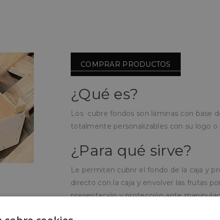
COMPRAR PRODUCTOS
¿Qué es?
Los cubre fondos son láminas con base de 
totalmente personalizables con su logo o
¿Para qué sirve?
Le permiten cubrir el fondo de la caja y p
directo con la caja y envolver las frutas p
presentación y protección ante manipulac
¿Cómo se utiliza?