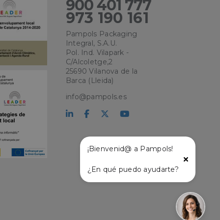
900 401 777
e sesión de usuario y
sarias.
973 190 161
Pampols Packaging
Integral, S.A.U.
kie para recordar
Pol. Ind. Vilapark -
 de los visitantes.
okie-Script.com
C/Alcoletge,2
25690 Vilanova de la
Barca (Lleida)
el lenguaje PHP.
que se utiliza para
o. Normalmente es
info@pampols.es
 se usa puede ser
s mantener un
tre páginas.
¡Bienvenid@ a Pampols!
¿En qué puedo ayudarte?
l