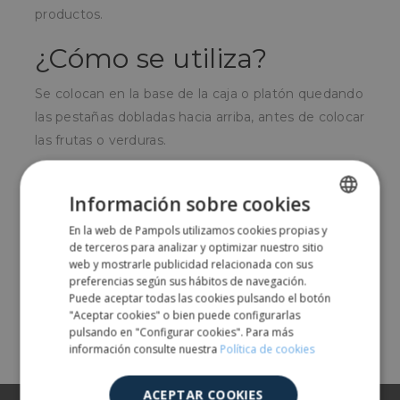
productos.
¿Cómo se utiliza?
Se colocan en la base de la caja o platón quedando
las pestañas dobladas hacia arriba, antes de colocar
las frutas o verduras.
¿Para quién?
Información sobre cookies
Muy usados por empresas envasadoras de fruta y
En la web de Pampols utilizamos cookies propias y
SPANISH
verdura o por productores locales que venden
de terceros para analizar y optimizar nuestro sitio
ENGLISH
web y mostrarle publicidad relacionada con sus
directamente sus frutos.
preferencias según sus hábitos de navegación.
Puede aceptar todas las cookies pulsando el botón
"Aceptar cookies" o bien puede configurarlas
Comparte
pulsando en "Configurar cookies". Para más
información consulte nuestra
Política de cookies
ACEPTAR COOKIES