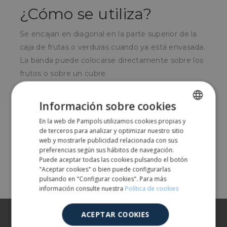
¿Cómo se utiliza?
Se encajan en diagonal en la parte superior de la
caja de frutas o verduras cuando ya está envasada.
La banda puede colocarse directamente sobre los
frutos o sobre un cubre.
¿Para quién?
Información sobre cookies
Para empresas productoras y envasadoras de fruta
En la web de Pampols utilizamos cookies propias y
SPANISH
de terceros para analizar y optimizar nuestro sitio
y verdura.
ENGLISH
web y mostrarle publicidad relacionada con sus
preferencias según sus hábitos de navegación.
Puede aceptar todas las cookies pulsando el botón
Comparte
"Aceptar cookies" o bien puede configurarlas
pulsando en "Configurar cookies". Para más
información consulte nuestra
Política de cookies
Sobre nosotros
ACEPTAR COOKIES