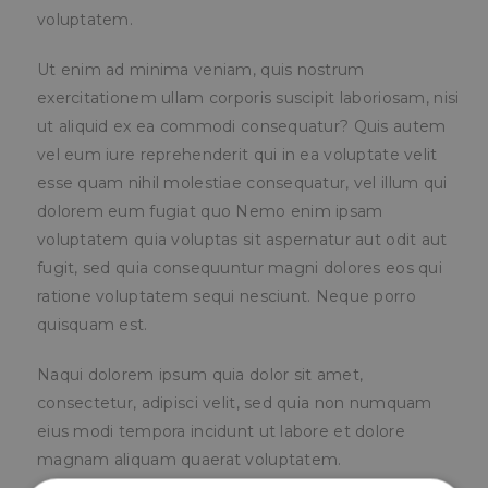
voluptatem.
Ut enim ad minima veniam, quis nostrum
exercitationem ullam corporis suscipit laboriosam, nisi
ut aliquid ex ea commodi consequatur? Quis autem
vel eum iure reprehenderit qui in ea voluptate velit
esse quam nihil molestiae consequatur, vel illum qui
dolorem eum fugiat quo Nemo enim ipsam
voluptatem quia voluptas sit aspernatur aut odit aut
fugit, sed quia consequuntur magni dolores eos qui
ratione voluptatem sequi nesciunt. Neque porro
quisquam est.
Naqui dolorem ipsum quia dolor sit amet,
consectetur, adipisci velit, sed quia non numquam
eius modi tempora incidunt ut labore et dolore
magnam aliquam quaerat voluptatem.