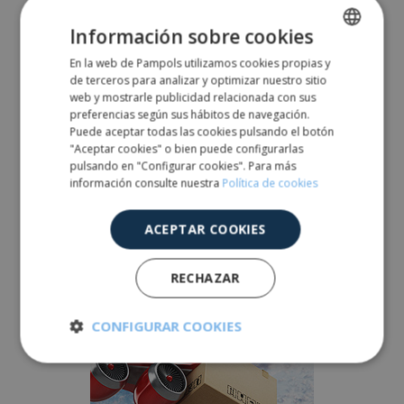
Información sobre cookies
MARKET STRATEGY
En la web de Pampols utilizamos cookies propias y
SPANISH
de terceros para analizar y optimizar nuestro sitio
ENGLISH
Lorem ipsum dolor sit amet, consectetur adipiscing
web y mostrarle publicidad relacionada con sus
preferencias según sus hábitos de navegación.
elit, sed do eius mod tempor incididunt ut labore et
Puede aceptar todas las cookies pulsando el botón
dolore magna aliqua. Ut enim ad minim veniam, quis
"Aceptar cookies" o bien puede configurarlas
pulsando en "Configurar cookies". Para más
nostrud exercitation ullamco laboris nisi ut aliquip ex
información consulte nuestra
Política de cookies
ea commodo consequat.
ACEPTAR COOKIES
Ut enim ad minim veniam, quis nostrud exercitation
ullamco.
RECHAZAR
CONFIGURAR COOKIES
Cookies
Cookies de
estrictamente
rendimiento
necesarias